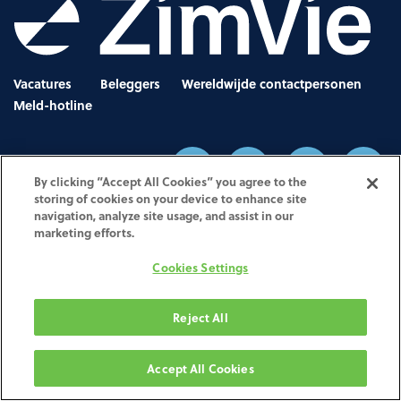
Vacatures
Beleggers
Wereldwijde contactpersonen
Meld-hotline
By clicking “Accept All Cookies” you agree to the
storing of cookies on your device to enhance site
navigation, analyze site usage, and assist in our
Privacyverklaring
marketing efforts.
•
Gebruiksvoorwaarden
•
Juridische kennisgevingen
•
UK Modern Slavery Act
•
Cookies Settings
No Surprises Act Disclosure
•
Other Websites & Mobile Apps
Reject All
Welkom op de website van de ZimVie Milling and Printing Services Web Portal. De website is eigendom van
en wordt beheerd door Biomet 3i Iberica, een Spaans bedrijf met geregistreerd adres in C/ Tirso de Molina
40, Ed 4 Planta 2, WTC, Cornellá de Llobregat 08940, Spanje
Accept All Cookies