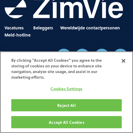
Vacatures
Beleggers
Wereldwijde contactpersonen
Meld-hotline
By clicking “Accept All Cookies” you agree to the
storing of cookies on your device to enhance site
navigation, analyze site usage, and assist in our
Privacyverklaring
marketing efforts.
•
Gebruiksvoorwaarden
•
Juridische kennisgevingen
•
UK Modern Slavery Act
•
Cookies Settings
No Surprises Act Disclosure
•
Other Websites & Mobile Apps
Reject All
Welkom op de website van de ZimVie Milling and Printing Services Web Portal. De website is eigendom van
en wordt beheerd door Biomet 3i Iberica, een Spaans bedrijf met geregistreerd adres in C/ Tirso de Molina
40, Ed 4 Planta 2, WTC, Cornellá de Llobregat 08940, Spanje
Accept All Cookies