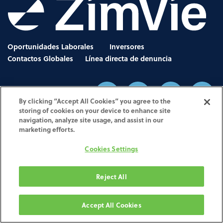
Oportunidades Laborales
Inversores
Contactos Globales
Línea directa de denuncia
By clicking “Accept All Cookies” you agree to the
storing of cookies on your device to enhance site
navigation, analyze site usage, and assist in our
Aviso de privacidad
marketing efforts.
•
Términos de Uso
•
Avisos legales
•
UK Modern Slavery Act
•
Cookies Settings
No Surprises Act Disclosure
•
Other Websites & Mobile Apps
Reject All
Le damos la bienvenida a la página del portal web de servicios de impresión y fresado de ZimVie. El sitio web
pertenece a Biomet 3i Iberica y está gestionado por ella, una empresa española con domicilio social en
C/Tirso de Molina 40, ed. 4, planta 2, WTC, 08940 Cornellá de Llobregat (España).
Accept All Cookies