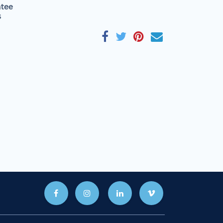
tee
s