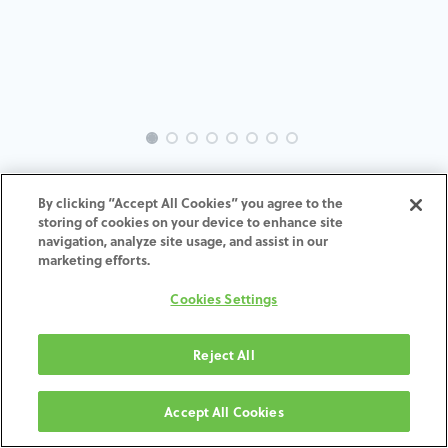
INTRA-SW-OU-MACH-3.3-H4
By clicking “Accept All Cookies” you agree to the
storing of cookies on your device to enhance site
navigation, analyze site usage, and assist in our
marketing efforts.
AGGIUNGI AL CARRELLO
Cookies Settings
Termini e condizioni
Reject All
Garanzia di 30 giorni soddisfatti o rimborsati
Spedizione: 2-3 giorni lavorativi
Accept All Cookies