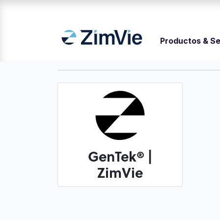
Productos & Se
GenTek® |
ZimVie