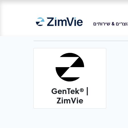
צרים & שירותים
GenTek® |
ZimVie