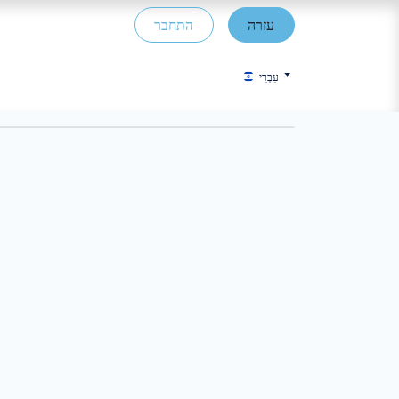
עזרה
התחבר
עִבְרִי