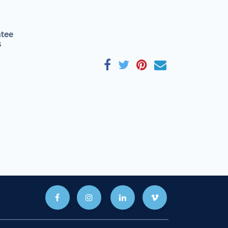
tee
s