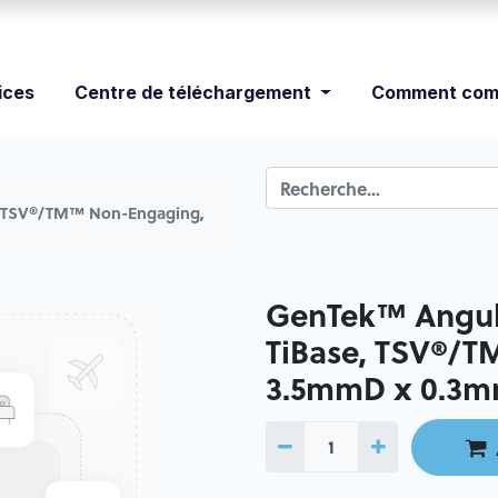
ices
Centre de téléchargement
Comment com
, TSV®/TM™ Non-Engaging,
GenTek™ Angul
TiBase, TSV®/
3.5mmD x 0.3