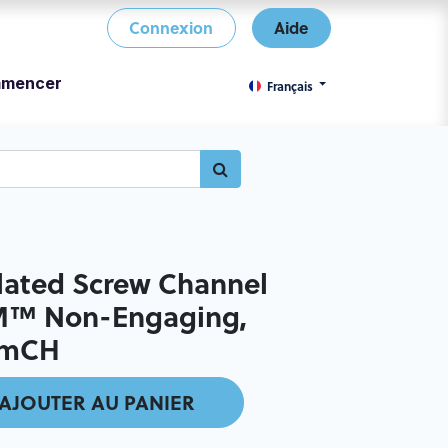
Connexion
Aide
mencer
Français
ated Screw Channel
TM™ Non-Engaging,
mmCH
AJOUTER AU PANIER