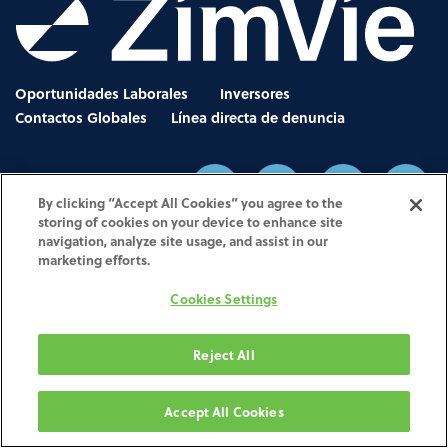
Oportunidades Laborales
Inversores
Contactos Globales
Línea directa de denuncia
By clicking “Accept All Cookies” you agree to the
storing of cookies on your device to enhance site
navigation, analyze site usage, and assist in our
Aviso de privacidad
marketing efforts.
•
Términos de Uso
•
Avisos legales
•
UK Modern Slavery Act
•
Cookies Settings
No Surprises Act Disclosure
•
Other Websites & Mobile Apps
Reject All
Le damos la bienvenida a la página del portal web de servicios de impresión y fresado de ZimVie. El sitio web
pertenece a Biomet 3i Iberica y está gestionado por ella, una empresa española con domicilio social en
C/Tirso de Molina 40, ed. 4, planta 2, WTC, 08940 Cornellá de Llobregat (España).
Accept All Cookies