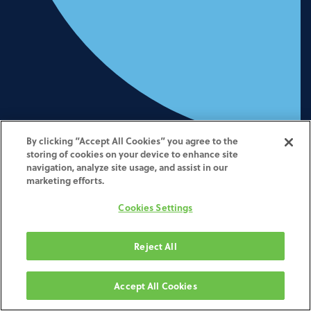
By clicking “Accept All Cookies” you agree to the
Fresagem e impressão
storing of cookies on your device to enhance site
navigation, analyze site usage, and assist in our
ZimVie centralizadas
marketing efforts.
Cookies Settings
Próteses dentárias de alta
Reject All
qualidade em dentes naturais e
implantes.
Accept All Cookies