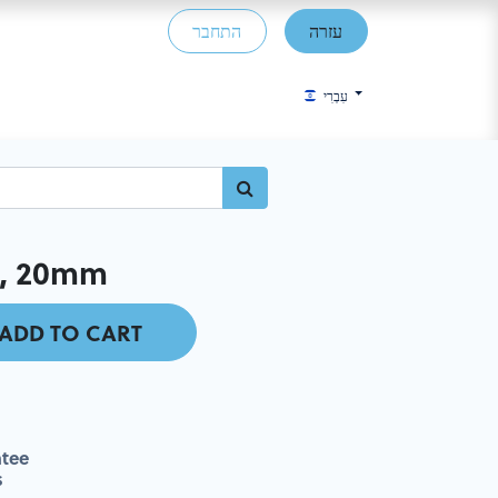
עזרה
התחבר
עִבְרִי
3, 20mm
ADD TO CART
tee
s