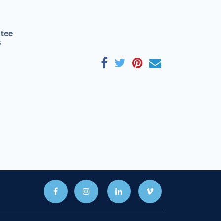
tee
s