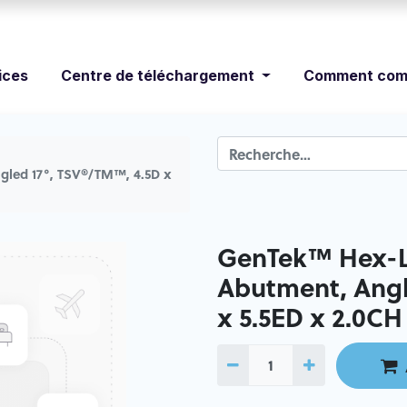
ices
Centre de téléchargement
Comment com
led 17°, TSV®/TM™, 4.5D x
GenTek™ Hex-L
Abutment, Angl
x 5.5ED x 2.0CH