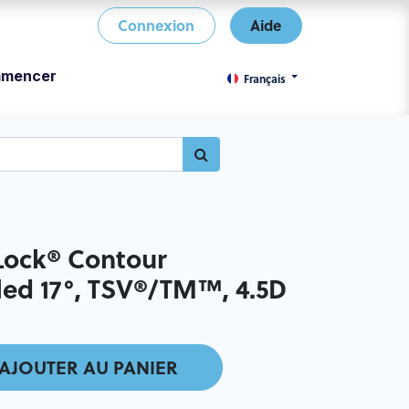
Connexion
Aide
mencer
Français
ock® Contour
ed 17°, TSV®/TM™, 4.5D
AJOUTER AU PANIER