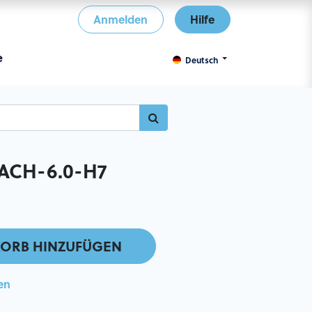
Anmelden
Hilfe
e
Deutsch
ACH-6.0-H7
ORB HINZUFÜGEN
en